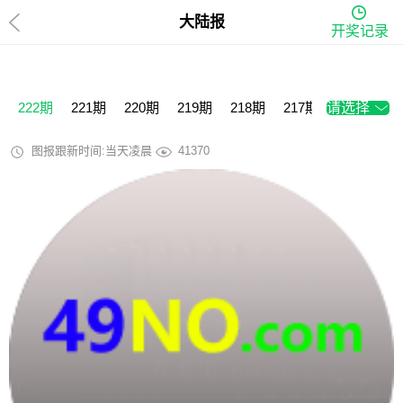
大陆报
开奖记录
222期
221期
220期
219期
218期
217期
请选择
216期
2
图报跟新时间:当天凌晨
41370