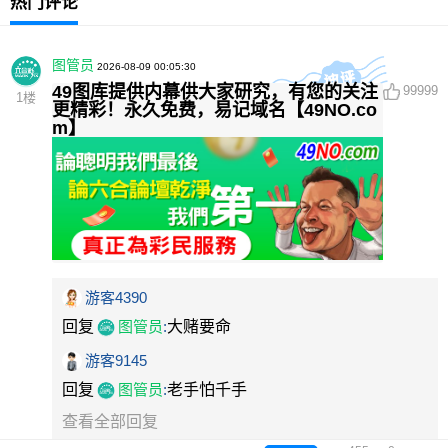
热门评论
图管员
2026-08-09 00:05:30
49图库提供内幕供大家研究，有您的关注
99999
1
楼
更精彩！永久免费，易记域名【49NO.co
m】
游客4390
回复
图管员
:
大赌要命
游客9145
回复
图管员
:
老手怕千手
查看全部回复