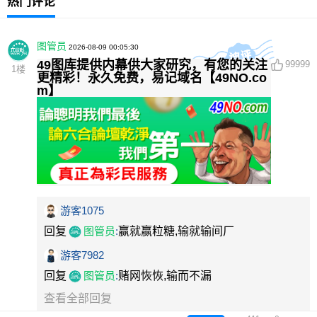
热门评论
图管员
2026-08-09 00:05:30
49图库提供内幕供大家研究，有您的关注
99999
1
楼
更精彩！永久免费，易记域名【49NO.co
m】
游客1075
回复
图管员
:
赢就赢粒糖,输就输间厂
游客7982
回复
图管员
:
赌网恢恢,输而不漏
查看全部回复