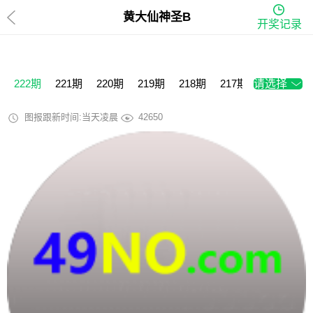
黄大仙神圣B
开奖记录
222期
221期
220期
219期
218期
217期
请选择
216期
2
图报跟新时间:当天凌晨
42650