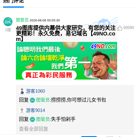
热门评论
图管员
2026-08-08 00:05:30
49图库提供内幕供大家研究，有您的关注
99999
1
楼
更精彩！永久免费，易记域名【49NO.co
m】
游客1060
回复
图管员
:
捞捞捞,你可想过儿女书包
游客9014
回复
图管员
:
失手怕剁手
查看全部回复