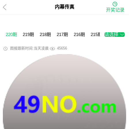
内幕传真
开奖记录
220期
219期
218期
217期
216期
215期
请选择
214期
2
图报跟新时间:当天凌晨
45656