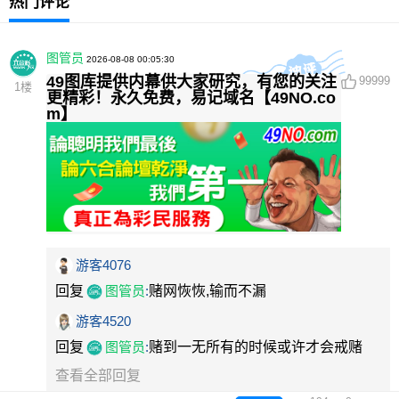
热门评论
图管员
2026-08-08 00:05:30
49图库提供内幕供大家研究，有您的关注
99999
1
楼
更精彩！永久免费，易记域名【49NO.co
m】
游客4076
回复
图管员
:
赌网恢恢,输而不漏
游客4520
回复
图管员
:
赌到一无所有的时候或许才会戒赌
查看全部回复