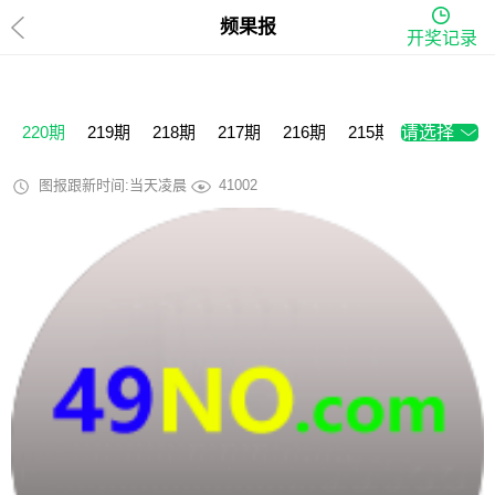
频果报
开奖记录
220期
219期
218期
217期
216期
215期
请选择
214期
2
图报跟新时间:当天凌晨
41002