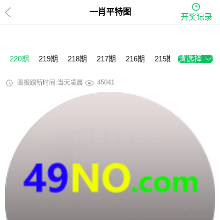
一肖平特图
开奖记录
220期
219期
218期
217期
216期
215期
请选择
214期
2
图报跟新时间:当天凌晨
45041