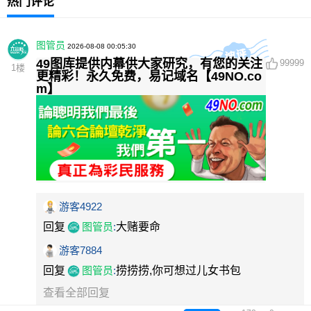
热门评论
图管员
2026-08-08 00:05:30
49图库提供内幕供大家研究，有您的关注
99999
1
楼
更精彩！永久免费，易记域名【49NO.co
m】
游客4922
回复
图管员
:
大赌要命
游客7884
回复
图管员
:
捞捞捞,你可想过儿女书包
查看全部回复