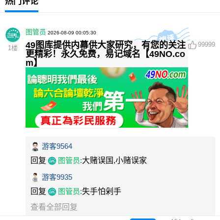
热门评论
图管员
2026-08-09 00:05:30
49图库提供内幕供大家研究，有您的关注
99999
1
楼
更精彩！永久免费，易记域名【49NO.co
m】
游客9564
回复
图管员
:
大赌误国,小赌误家
游客9935
回复
图管员
:
失手怕剁手
查看全部回复