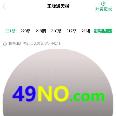
正版通天报
开奖记录
221期
220期
219期
218期
217期
216期
请选择
215期
2
图报跟新时间:当天凌晨
44141