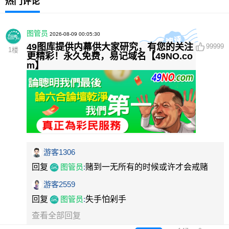
热门评论
图管员
2026-08-09 00:05:30
49图库提供内幕供大家研究，有您的关注
99999
1
楼
更精彩！永久免费，易记域名【49NO.co
m】
游客1306
回复
图管员
:
赌到一无所有的时候或许才会戒赌
游客2559
回复
图管员
:
失手怕剁手
查看全部回复