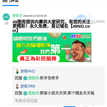
热门评论
图管员
2026-08-10 00:05:30
49图库提供内幕供大家研究，有您的关注
99999
1
楼
更精彩！永久免费，易记域名【49NO.co
m】
游客8422
回复
图管员
:
新手怕老手
游客2966
回复
图管员
:
那家小孩天天哭,那个赌友天天输
查看全部回复