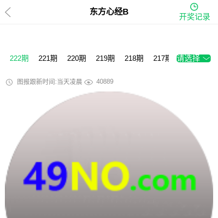
东方心经B
开奖记录
222期
221期
220期
219期
218期
217期
请选择
216期
2
图报跟新时间:当天凌晨
40889