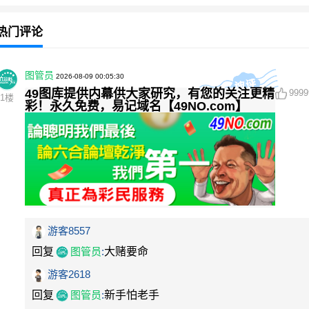
热门评论
图管员
2026-08-09 00:05:30
49图库提供内幕供大家研究，有您的关注更精
9999
1
楼
彩！永久免费，易记域名【49NO.com】
游客8557
回复
图管员
:
大赌要命
游客2618
回复
图管员
:
新手怕老手