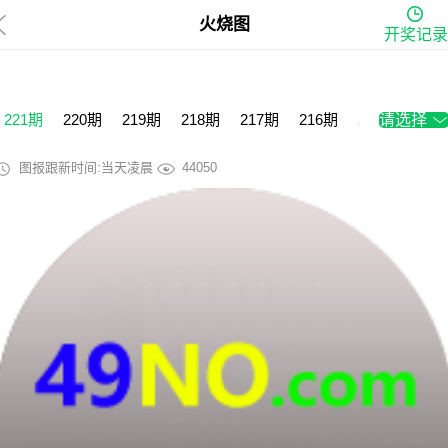
火烧图
开奖记录
221期
220期
219期
218期
217期
216期
215期
请选择
214
图报跟新时间:当天凌晨
44050