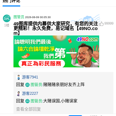
热门评论
图管员
2026-08-09 00:05:30
49图库提供内幕供大家研究，有您的关注
99999
1
楼
更精彩！永久免费，易记域名【49NO.co
m】
游客7941
回复
图管员
:
赌赌赌亲朋好友齐上阵
游客2227
回复
图管员
:
大赌误国,小赌误家
查看全部回复