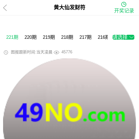
黄大仙发财符
开奖记录
221期
220期
219期
218期
217期
216期
请选择
215期
2
图报跟新时间:当天凌晨
45776