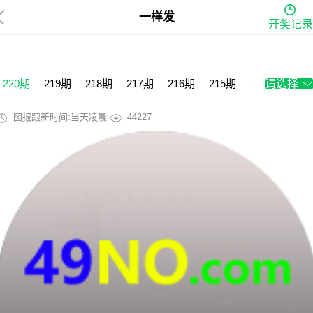
一样发
开奖记录
220期
219期
218期
217期
216期
215期
214期
请选择
213
图报跟新时间:当天凌晨
44227