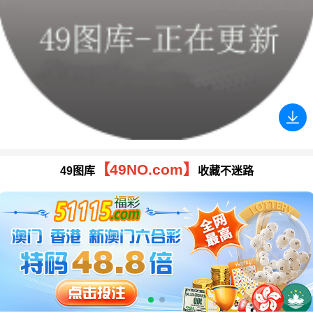
【49NO.com】
49图库
收藏不迷路