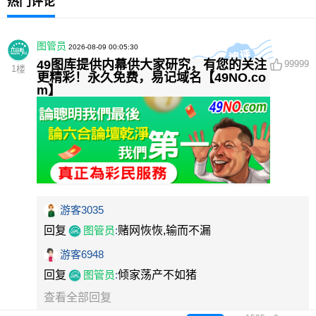
热门评论
图管员
2026-08-09 00:05:30
49图库提供内幕供大家研究，有您的关注
99999
1
楼
更精彩！永久免费，易记域名【49NO.co
m】
游客3035
回复
图管员
:
赌网恢恢,输而不漏
游客6948
回复
图管员
:
倾家荡产不如猪
查看全部回复