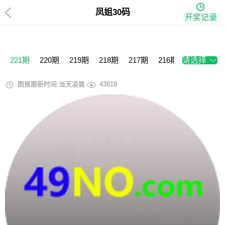
凤姐30码
开奖记录
221期
220期
219期
218期
217期
216期
请选择
215期
2
图报跟新时间:当天凌晨
43819