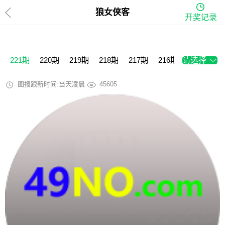
狼女侠客
开奖记录
221期
220期
219期
218期
217期
216期
请选择
215期
2
图报跟新时间:当天凌晨
45605