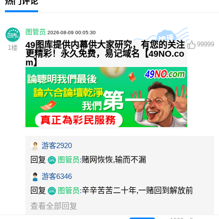
热门评论
图管员
2026-08-09 00:05:30
49图库提供内幕供大家研究，有您的关注
99999
1
楼
更精彩！永久免费，易记域名【49NO.co
m】
游客2920
回复
图管员
:
赌网恢恢,输而不漏
游客6346
回复
图管员
:
辛辛苦苦二十年,一赌回到解放前
查看全部回复