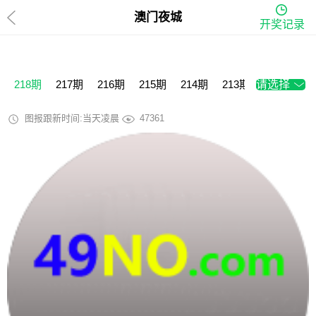
澳门夜城
开奖记录
218期
217期
216期
215期
214期
213期
请选择
212期
2
图报跟新时间:当天凌晨
47361