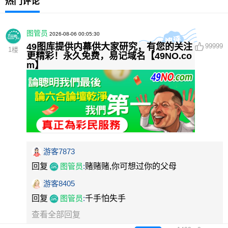
热门评论
图管员
2026-08-06 00:05:30
49图库提供内幕供大家研究，有您的关注
99999
1
楼
更精彩！永久免费，易记域名【49NO.co
m】
游客7873
回复
图管员
:
赌赌赌,你可想过你的父母
游客8405
回复
图管员
:
千手怕失手
查看全部回复