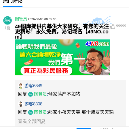
热门评论
图管员
2026-08-08 00:05:30
49图库提供内幕供大家研究，有您的关注
99999
1
楼
更精彩！永久免费，易记域名【49NO.co
m】
游客6849
回复
图管员
:
倾家荡产不如猪
游客8308
回复
图管员
:
那家小孩天天哭,那个赌友天天输
查看全部回复