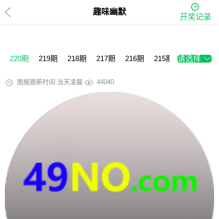
趣味幽默
开奖记录
220期
219期
218期
217期
216期
215期
请选择
214期
2
图报跟新时间:当天凌晨
44040