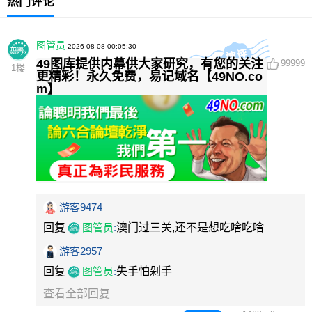
热门评论
图管员
2026-08-08 00:05:30
49图库提供内幕供大家研究，有您的关注
99999
1
楼
更精彩！永久免费，易记域名【49NO.co
m】
游客9474
回复
图管员
:
澳门过三关,还不是想吃啥吃啥
游客2957
回复
图管员
:
失手怕剁手
查看全部回复