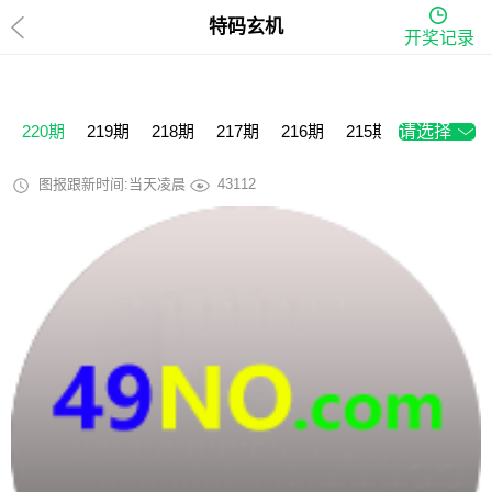
特码玄机
开奖记录
220期
219期
218期
217期
216期
215期
请选择
214期
2
图报跟新时间:当天凌晨
43112