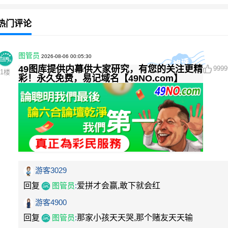
热门评论
图管员
2026-08-06 00:05:30
49图库提供内幕供大家研究，有您的关注更精
9999
1
楼
彩！永久免费，易记域名【49NO.com】
游客3029
回复
图管员
:
爱拼才会赢,敢下就会红
游客4900
回复
图管员
:
那家小孩天天哭,那个赌友天天输