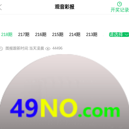
观音彩报
开奖记录
218期
217期
216期
215期
214期
213期
212期
请选择
211
图报跟新时间:当天凌晨
44496