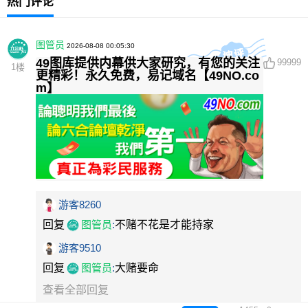
热门评论
图管员
2026-08-08 00:05:30
49图库提供内幕供大家研究，有您的关注
99999
1
楼
更精彩！永久免费，易记域名【49NO.co
m】
游客8260
回复
图管员
:
不赌不花是才能持家
游客9510
回复
图管员
:
大赌要命
查看全部回复