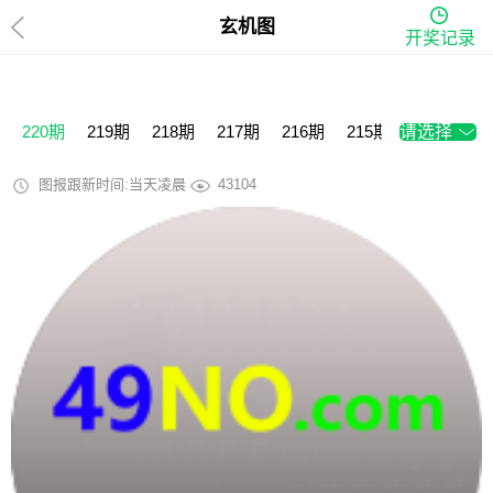
玄机图
开奖记录
220期
219期
218期
217期
216期
215期
请选择
214期
2
图报跟新时间:当天凌晨
43104