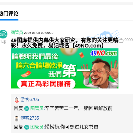
热门评论
图管员
2026-08-08 00:05:30
49图库提供内幕供大家研究，有您的关注更精
9999
1
楼
彩！永久免费，易记域名【49NO.com】
游客6705
回复
图管员
:
辛辛苦苦二十年,一赌回到解放前
游客2735
回复
图管员
:
捞捞捞,你可想过儿女书包