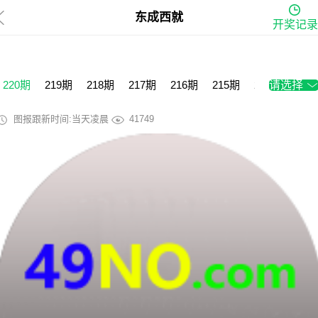
东成西就
开奖记录
220期
219期
218期
217期
216期
215期
214期
请选择
213
图报跟新时间:当天凌晨
41749