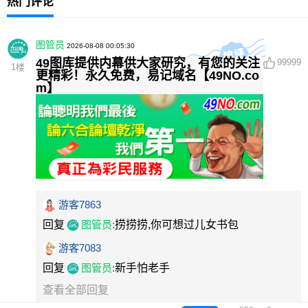
热门评论
图管员
2026-08-08 00:05:30
49图库提供内幕供大家研究，有您的关注
99999
1
楼
更精彩！永久免费，易记域名【49NO.co
m】
游客7863
回复
图管员
:
捞捞捞,你可想过儿女书包
游客7083
回复
图管员
:
新手怕老手
查看全部回复