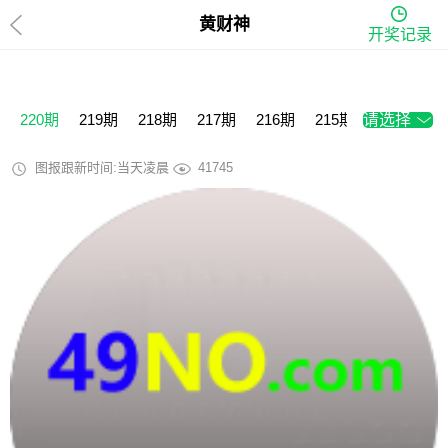
黄财神
开奖记录
220期
219期
218期
217期
216期
215期
请选择
214期
2
图报跟新时间:当天凌晨
41745